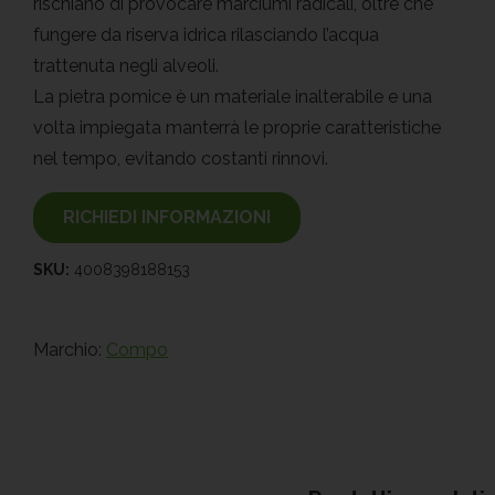
rischiano di provocare marciumi radicali, oltre che
fungere da riserva idrica rilasciando l’acqua
trattenuta negli alveoli.
La pietra pomice è un materiale inalterabile e una
volta impiegata manterrà le proprie caratteristiche
nel tempo, evitando costanti rinnovi.
RICHIEDI INFORMAZIONI
SKU:
4008398188153
Marchio:
Compo