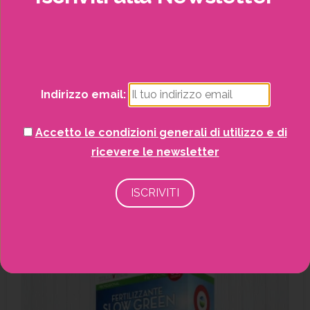
Concime Dark Green 4 kg
Concimi
Giardinaggio
Indirizzo email:
SCOPRI DI PIÙ
Accetto le condizioni generali di utilizzo e di
ricevere le newsletter