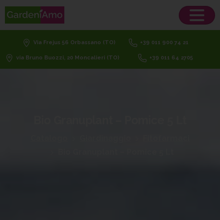
Via Frejus 56 Orbassano (TO)
+39 011 900 74 21
via Bruno Buozzi, 20 Moncalieri (TO)
+39 011 64 2705
Bio
Granuplant
–
Pomice
5
Lt
Catalogo
Giardinaggio
Fitofarmaci
Bio Granuplant – Pomice 5 Lt