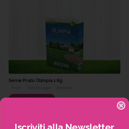
Seme Prato Olimpia 1 Kg
Prato
Giardinaggio
Sementi
SCOPRI DI PIÙ
Iscriviti
alla
Newsletter