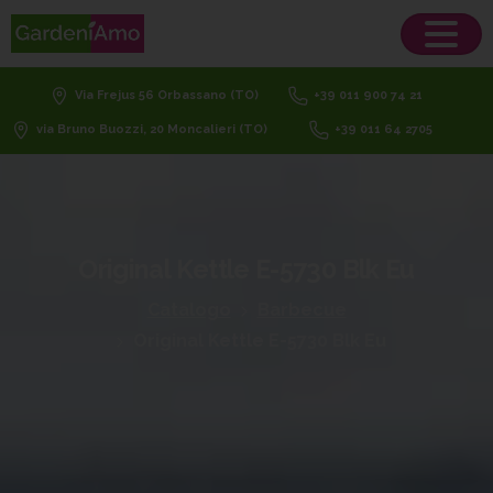
Via Frejus 56 Orbassano (TO)
+39 011 900 74 21
via Bruno Buozzi, 20 Moncalieri (TO)
+39 011 64 2705
Original
Kettle
E-5730
Blk
Eu
Catalogo
Barbecue
Original Kettle E-5730 Blk Eu