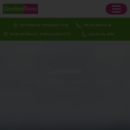
Via Frejus 56 Orbassano (TO)
+39 011 900 74 21
via Bruno Buozzi, 20 Moncalieri (TO)
+39 011 64 2705
Cymbidium
Catalogo
Piante
Interno
Fiorito
Cymbidium