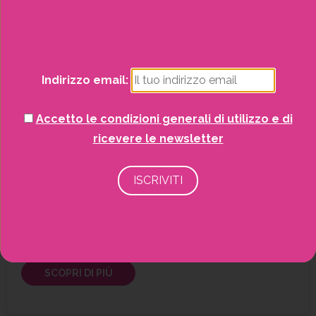
Potrai visualizzare i nostri volantini con tutte
le offerte mensili!
Begonia
Fiorito
Indirizzo email:
SCOPRI DI PIÙ
Accetto le condizioni generali di utilizzo e di
ricevere le newsletter
Azalea
Piante
SCOPRI DI PIÙ