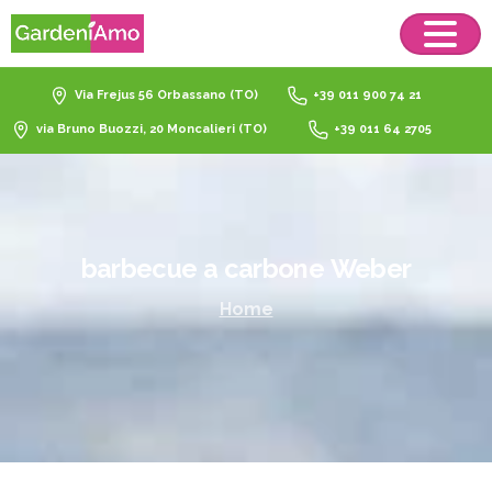
Via Frejus 56 Orbassano (TO)
+39 011 900 74 21
via Bruno Buozzi, 20 Moncalieri (TO)
+39 011 64 2705
barbecue
a
carbone
Weber
Home