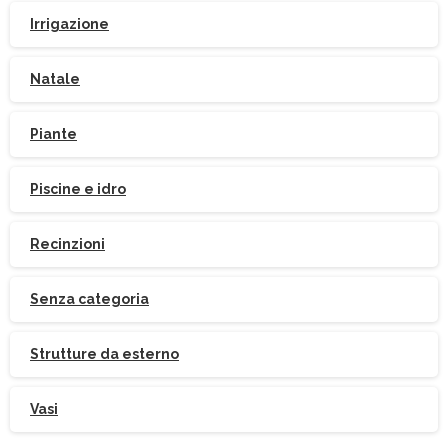
Iscriviti
alla
Newsletter
Irrigazione
Natale
Piante
Indirizzo email:
Piscine e idro
Accetto le condizioni generali di utilizzo e di
ricevere le newsletter
Recinzioni
Senza categoria
Strutture da esterno
Vasi