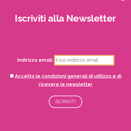
Giardinaggio
Iscriviti
alla
Newsletter
Gift Card
Potrai visualizzare i nostri volantini con tutte
Irrigazione
le offerte mensili!
Natale
Indirizzo email:
Piante
Accetto le condizioni generali di utilizzo e di
ricevere le newsletter
Piscine e idro
Recinzioni
Senza categoria