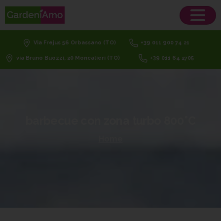
Via Frejus 56 Orbassano (TO)
+39 011 900 74 21
via Bruno Buozzi, 20 Moncalieri (TO)
+39 011 64 2705
barbecue
con
zona
turbo
800 °C
Home