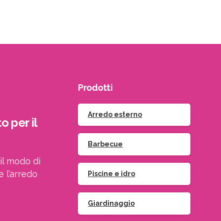
Prodotti
Arredo esterno
o per il
Barbecue
il modo di
e l’arredo
Piscine e idro
Giardinaggio