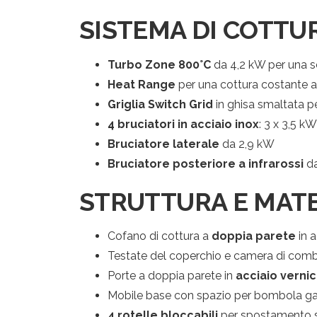
SISTEMA DI COTTU
Turbo Zone 800°C
da 4,2 kW per una s
Heat Range
per una cottura costante a
Po
Griglia Switch Grid
in ghisa smaltata pe
4 bruciatori in acciaio inox
: 3 x 3,5 kW
Bruciatore laterale
da 2,9 kW
Bruciatore posteriore a infrarossi
da
STRUTTURA E MATE
Cofano di cottura a
doppia parete
in a
Testate del coperchio e camera di comb
Porte a doppia parete in
acciaio vernic
Mobile base con spazio per bombola ga
4 rotelle bloccabili
per spostamento s