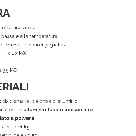
RA
Iscriviti
alla
Newsletter
cottatura rapida
 bassa e alta temperatura
trai visualizzare i nostri volantini con tutte le offe
r diverse opzioni di grigliatura
mensili!
 + 1 x 4,2 kW
Indirizzo email:
 3,5 kW
Accetto le condizioni generali di utilizzo e di ricevere 
RIALI
newsletter
cciaio smaltato e ghisa di alluminio
ustione in
alluminio fuso e acciaio inox
iato a polvere
s fino a
11 kg
emplice e sicuro