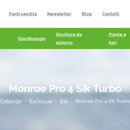
Punti vendita
Newsletter
Blog
Contatti
Strutture da
Piante e
Giardinaggio
esterno
fiori
Monroe
Pro
4
Sik
Turbo
Catalogo
Barbecue
Gas
Monroe Pro 4 Sik Turb