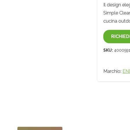
Il design ele
Simple Clean
cucina outdo
RICHIED
SKU:
4000591
Marchio:
EN