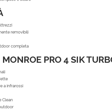
À
ttrezzi
mente removibili
outdoor completa
 MONROE PRO 4 SIK TURB
ali
ette
e a infrarossi
e Clean
 outdoor