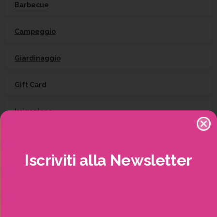
Barbecue
Campeggio
Giardinaggio
Gift Card
Irrigazione
Natale
Iscriviti
alla
Newsletter
Piante
Piscine e idro