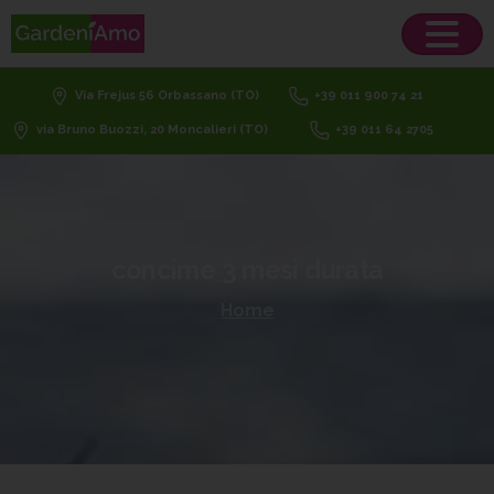
Via Frejus 56 Orbassano (TO)
+39 011 900 74 21
via Bruno Buozzi, 20 Moncalieri (TO)
+39 011 64 2705
concime
3
mesi
durata
Home