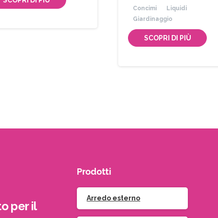
SCOPRI DI PIÙ
Concimi
Liquidi
Giardinaggio
SCOPRI DI PIÙ
Prodotti
Arredo esterno
o per il