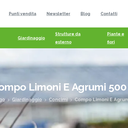
Punti vendita
Newsletter
Blog
Contatti
Strutture da
Piante e
Giardinaggio
esterno
fiori
ompo
Limoni
E
Agrumi
500
go
Giardinaggio
Concimi
Compo Limoni E Agrum