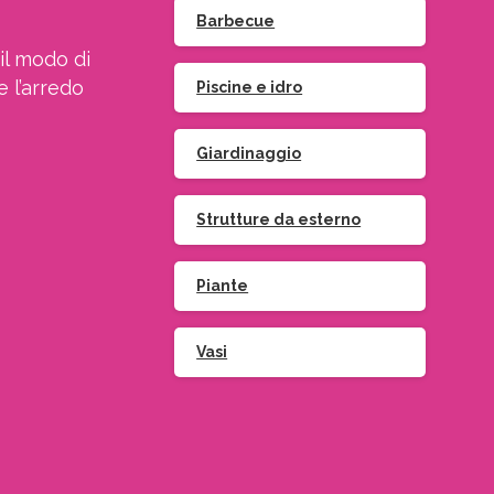
Barbecue
il modo di
e l’arredo
Piscine e idro
Giardinaggio
Strutture da esterno
Piante
Vasi