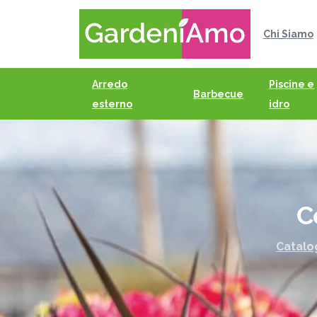
Chi Siamo
Arredo
Piscine e
Barbecue
esterno
idro
C
Catalo