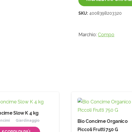
SKU:
4008398203320
Marchio:
Compo
Iscriviti
alla
Newsletter
Indirizzo email:
Accetto le condizioni generali di utilizzo e di ricevere 
cime Slow K 4 kg
newsletter
ncimi
Giardinaggio
Bio Concime Organico
Piccoli Frutti 750 G