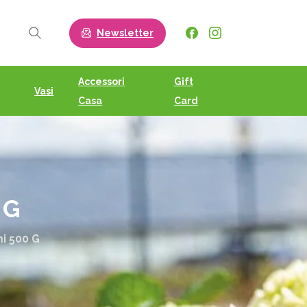
Newsletter
Search
Accessori
Gift
Vasi
Casa
Card
G
i 500 G