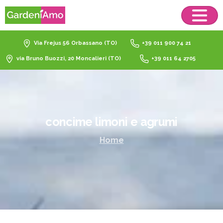
Via Frejus 56 Orbassano (TO)
+39 011 900 74 21
via Bruno Buozzi, 20 Moncalieri (TO)
+39 011 64 2705
concime
limoni
e
agrumi
Home