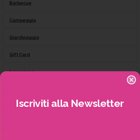
Barbecue
Campeggio
Giardinaggio
Gift Card
Irrigazione
Natale
Iscriviti
alla
Newsletter
Piante
Piscine e idro