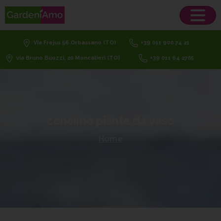
Via Frejus 56 Orbassano (TO)
+39 011 900 74 21
via Bruno Buozzi, 20 Moncalieri (TO)
+39 011 64 2705
concime
piante
da
vaso
Home