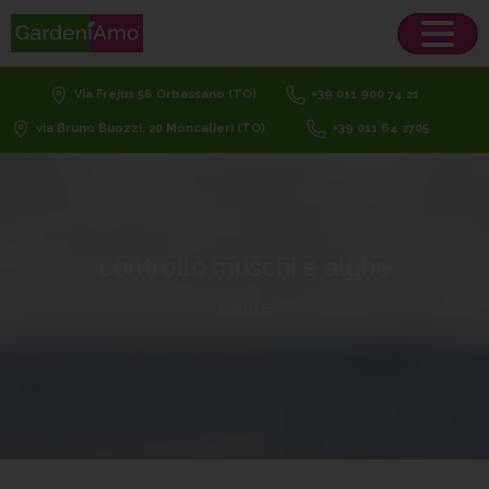
Via Frejus 56 Orbassano (TO)
+39 011 900 74 21
via Bruno Buozzi, 20 Moncalieri (TO)
+39 011 64 2705
controllo
muschi
e
alghe
Home