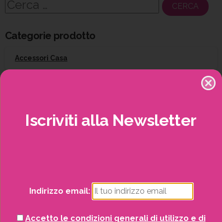
Ricerca
per:
Categorie prodotto
Accessori Casa
Arredo esterno
Attrezzatura per il giardinaggio
Iscriviti
alla
Newsletter
Barbecue
Potrai visualizzare i nostri volantini con tutte
Campeggio
le offerte mensili!
Indirizzo email:
Giardinaggio
Accetto le condizioni generali di utilizzo e di
Gift Card