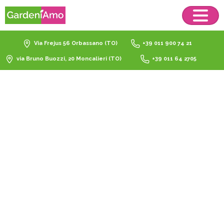
Via Frejus 56 Orbassano (TO)
+39 011 900 74 21
via Bruno Buozzi, 20 Moncalieri (TO)
+39 011 64 2705
Herbistop
Pronto
Uso
Giardino
–
Pfnpo
1
Lt
Catalogo
Giardinaggio
Fitofarmaci
Herbistop Pronto Uso Giardino – Pfnpo 1 Lt