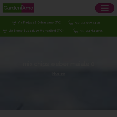
Via Frejus 56 Orbassano (TO)
+39 011 900 74 21
via Bruno Buozzi, 20 Moncalieri (TO)
+39 011 64 2705
mix
chips
weber
maiale
0
Home