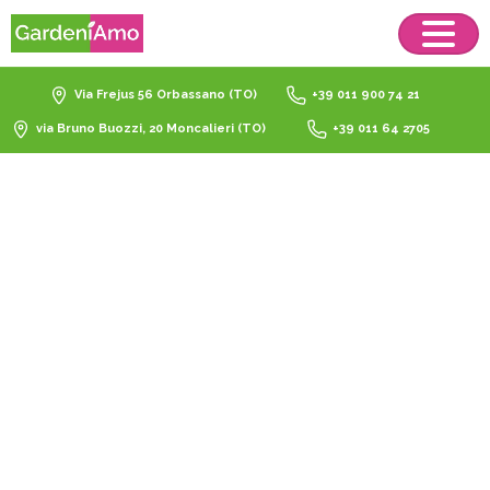
Via Frejus 56 Orbassano (TO)
+39 011 900 74 21
via Bruno Buozzi, 20 Moncalieri (TO)
+39 011 64 2705
Miscela
chips
Weber
per
carne
di
maiale
Catalogo
Barbecue
Accessori barbecue
Miscela chips Weber per carne di maiale