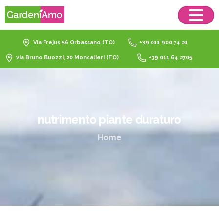
Via Frejus 56 Orbassano (TO)
+39 011 900 74 21
via Bruno Buozzi, 20 Moncalieri (TO)
+39 011 64 2705
nutrimento
piante
duraturo
Home