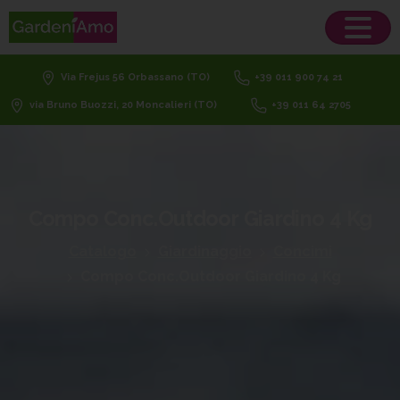
Via Frejus 56 Orbassano (TO)
+39 011 900 74 21
via Bruno Buozzi, 20 Moncalieri (TO)
+39 011 64 2705
Compo
Conc.Outdoor
Giardino
4
Kg
Catalogo
Giardinaggio
Concimi
Compo Conc.Outdoor Giardino 4 Kg