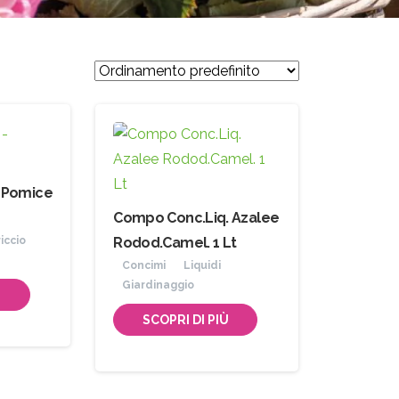
– Pomice
Compo Conc.Liq. Azalee
iccio
Rodod.Camel. 1 Lt
Concimi
Liquidi
Giardinaggio
Ù
SCOPRI DI PIÙ