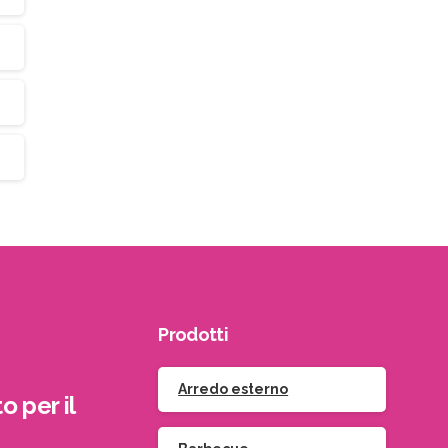
Prodotti
Arredo esterno
o per il