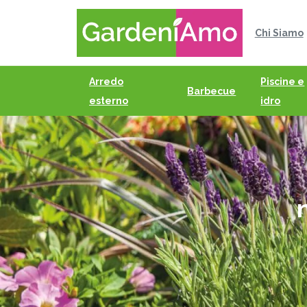
Chi Siamo
Arredo
Piscine e
Barbecue
esterno
idro