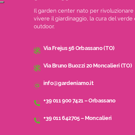
Il garden center nato per rivoluzionare 
vivere il giardinaggio, la cura del verde 
outdoor.
Via Frejus 56 Orbassano (TO)
Via Bruno Buozzi 20 Moncalieri (TO)
info@gardeniamo.it
+39 011 900 7421 – Orbassano
A
+39 011 642705 – Moncalieri