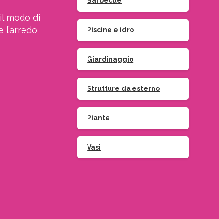
Barbecue
il modo di
e l’arredo
Piscine e idro
Giardinaggio
Strutture da esterno
Iscriviti
alla
Piante
Vasi
Indirizzo email:
ccetto le condizioni generali di utilizzo e di ricevere le
newsletter