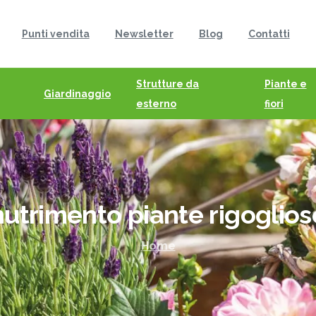
Punti vendita
Newsletter
Blog
Contatti
Strutture da
Piante e
Giardinaggio
esterno
fiori
nutrimento
piante
rigoglios
Home