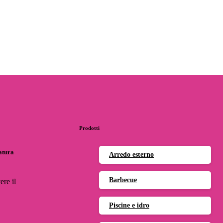
Prodotti
natura
Arredo esterno
Barbecue
ere il
Piscine e idro