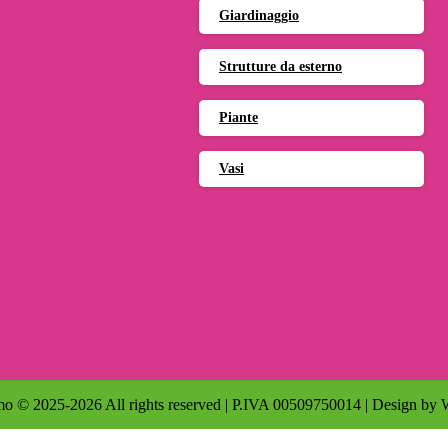
Giardinaggio
Strutture da esterno
Piante
Vasi
o © 2025-2026 All rights reserved | P.IVA 00509750014 | Design by