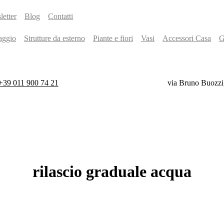
etter
Blog
Contatti
aggio
Strutture da esterno
Piante e fiori
Vasi
Accessori Casa
G
+39 011 900 74 21
via Bruno Buozzi
rilascio
graduale
acqua