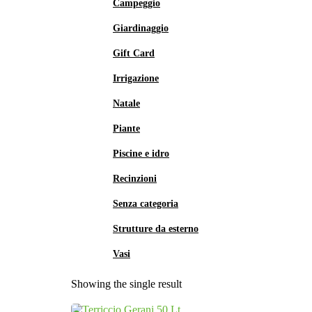
Campeggio
Giardinaggio
Gift Card
Irrigazione
Natale
Piante
Piscine e idro
Recinzioni
Senza categoria
Strutture da esterno
Vasi
Showing the single result