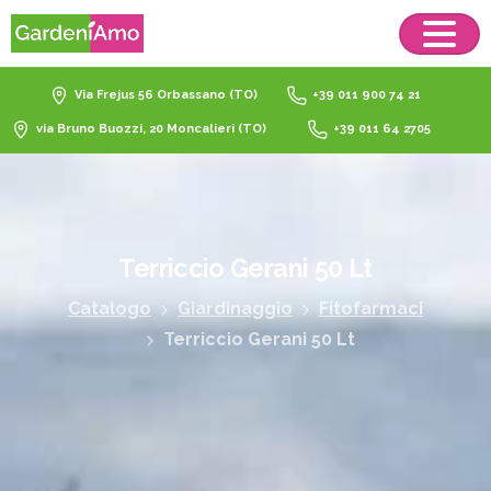
Via Frejus 56 Orbassano (TO)
+39 011 900 74 21
via Bruno Buozzi, 20 Moncalieri (TO)
+39 011 64 2705
Terriccio
Gerani
50
Lt
Catalogo
Giardinaggio
Fitofarmaci
Terriccio Gerani 50 Lt