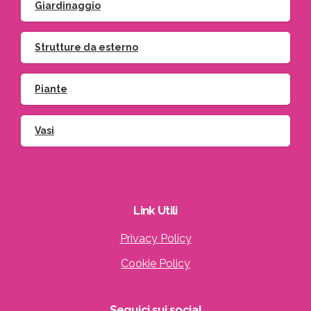
Giardinaggio
Strutture da esterno
Piante
Vasi
Iscriviti
Link
Utili
Privacy Policy
Cookie Policy
Indirizzo email:
Seguici
sui
social