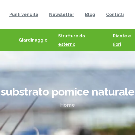
Punti vendita
Newsletter
Blog
Contatti
Strutture da
Piante e
Giardinaggio
esterno
fiori
substrato
pomice
naturale
Home