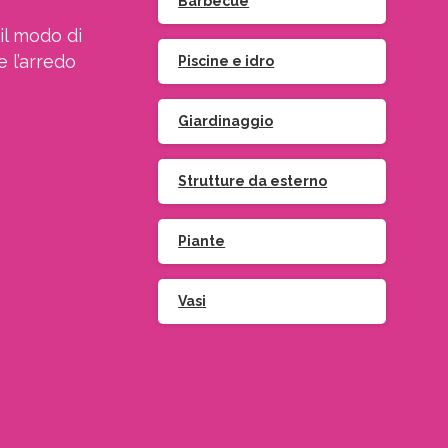
Barbecue
il modo di
e l’arredo
Piscine e idro
Giardinaggio
Strutture da esterno
Piante
Vasi