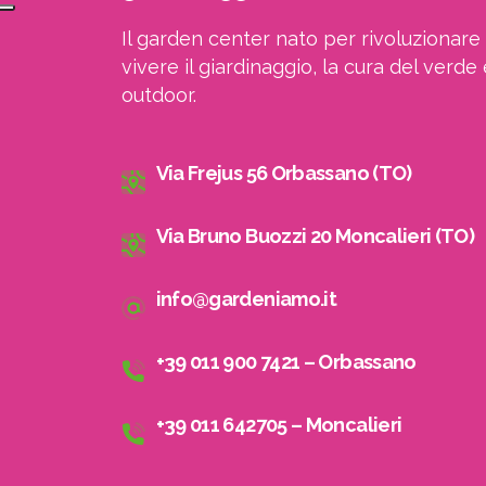
Il garden center nato per rivoluzionare 
vivere il giardinaggio, la cura del verde 
outdoor.
Via Frejus 56 Orbassano (TO)
Via Bruno Buozzi 20 Moncalieri (TO)
info@gardeniamo.it
+39 011 900 7421 – Orbassano
+39 011 642705 – Moncalieri