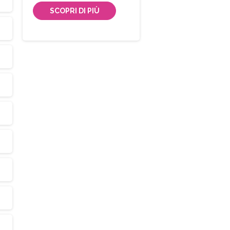
SCOPRI DI PIÙ
Iscriviti
alla
Newsletter
trai visualizzare i nostri volantini con tutte le offe
mensili!
Indirizzo email:
Accetto le condizioni generali di utilizzo e di ricevere 
newsletter