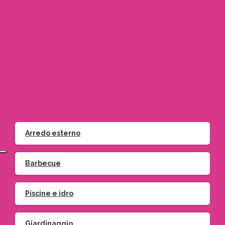
info@gardeniamo.it
+39 011 900 7421 – Orbassano
+39 011 642705 – Moncalieri
Arredo esterno
Barbecue
Piscine e idro
Giardinaggio