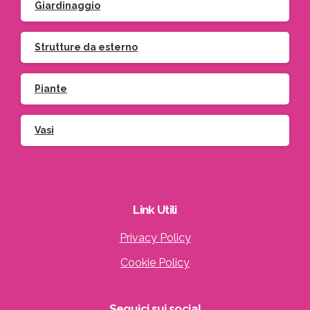
Giardinaggio
Strutture da esterno
Piante
Vasi
Iscriviti
Link
Utili
Privacy Policy
Cookie Policy
Indirizzo email:
Seguici
sui
social