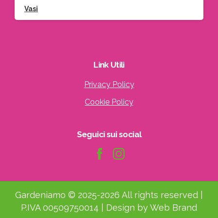
Vasi
Iscriviti
alla
Link
Utili
Privacy Policy
Cookie Policy
Indirizzo email:
Seguici
sui
social
Accetto le condizioni generali di
utilizzo e di ricevere le newsletter
Gardeniamo © 2025-2026 All rights reserved |
P.IVA 00509750014 | Design by Web Brand