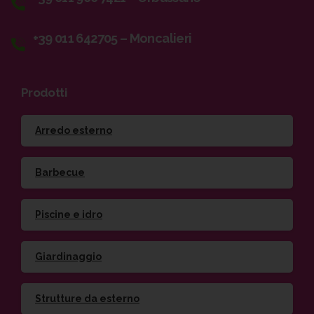
+39 011 642705 – Moncalieri
Prodotti
Arredo esterno
Barbecue
Piscine e idro
Giardinaggio
Strutture da esterno