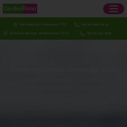
Via Frejus 56 Orbassano (TO)
+39 011 900 74 21
via Bruno Buozzi, 20 Moncalieri (TO)
+39 011 64 2705
Compo
Naturasol
Universale
70
Lt
Catalogo
Giardinaggio
Fitofarmaci
Compo Naturasol Universale 70 Lt