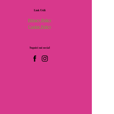
Link
Utili
Privacy Policy
Cookie Policy
Seguici
sui
social