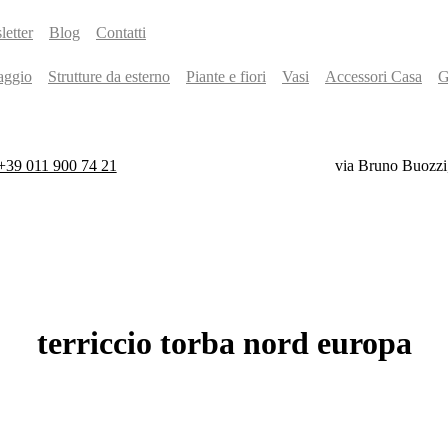
etter
Blog
Contatti
aggio
Strutture da esterno
Piante e fiori
Vasi
Accessori Casa
G
+39 011 900 74 21
via Bruno Buozzi
terriccio
torba
nord
europa