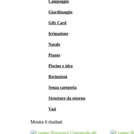
Campeggio
Giardinaggio
Gift Card
Irrigazione
Natale
Piante
Piscine e idro
Recinzioni
Senza categoria
Strutture da esterno
Vasi
Mostra 6 risultati