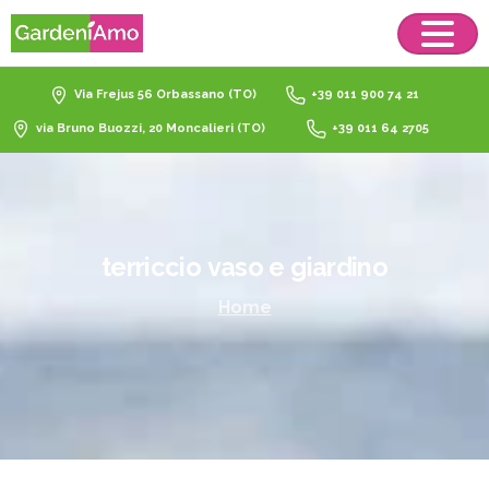
Via Frejus 56 Orbassano (TO)
+39 011 900 74 21
via Bruno Buozzi, 20 Moncalieri (TO)
+39 011 64 2705
terriccio
vaso
e
giardino
Home