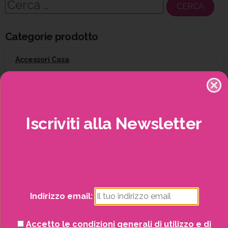
Ricerca
per:
Categorie prodotto
Accessori Casa
Arredo esterno
Attrezzatura per il giardinaggio
Iscriviti
alla
Newsletter
Barbecue
Potrai visualizzare i nostri volantini con tutte
le offerte mensili!
Campeggio
Indirizzo email:
Giardinaggio
Accetto le condizioni generali di utilizzo e di
Gift Card