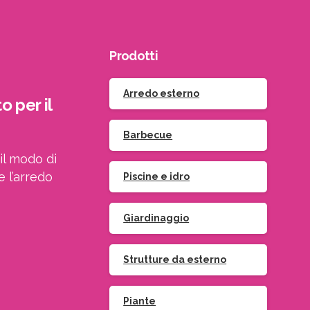
Prodotti
Arredo esterno
o per il
Barbecue
il modo di
e l’arredo
Piscine e idro
Giardinaggio
Strutture da esterno
Piante