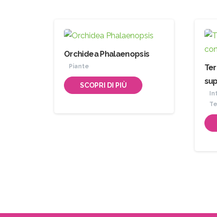
Orchidea Phalaenopsis
Piante
Ter
su
SCOPRI DI PIÙ
In
Te