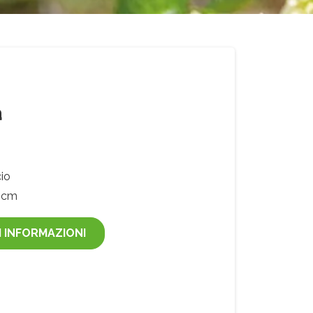
a
io
 cm
I INFORMAZIONI