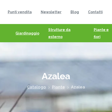
Punti vendita
Newsletter
Blog
Contatti
Strutture da
Piante e
Giardinaggio
esterno
fiori
Azalea
Catalogo
Piante
Azalea