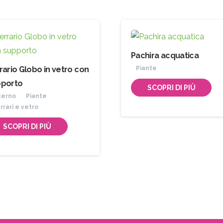
Accetto le condizioni generali di utilizzo e di ricevere 
newsletter
Pachira acquatica
rario Globo in vetro con
Piante
pporto
SCOPRI DI PIÙ
terno
Piante
rrari e vetro
SCOPRI DI PIÙ