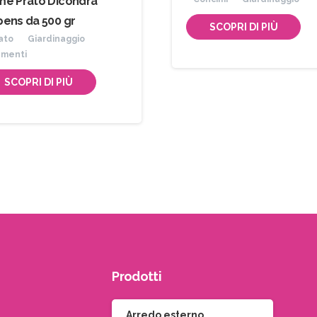
e Prato Dicondra
ens da 500 gr
SCOPRI DI PIÙ
ato
Giardinaggio
menti
SCOPRI DI PIÙ
Prodotti
Arredo esterno