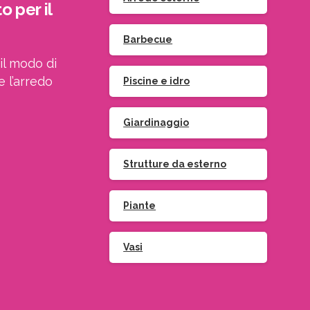
o per il
Barbecue
il modo di
e l’arredo
Piscine e idro
Giardinaggio
Strutture da esterno
Piante
Iscriviti
alla
Vasi
Indirizzo email: