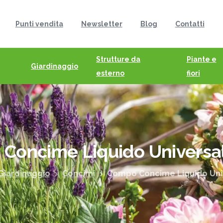
Punti vendita
Newsletter
Blog
Contatti
Strutture da
Piante e
Giardinaggio
esterno
fiori
o
Concime
Liquido
Universa
Giardinaggio
Concimi
Compo Concime Liquido Univ