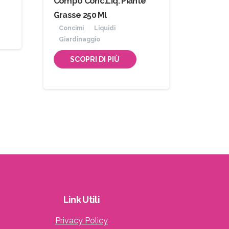
Compo Conc.Liq. Piante
Grasse 250 Ml
Concimi
Liquidi
Giardinaggio
SCOPRI DI PIÙ
Link
Utili
Privacy Policy