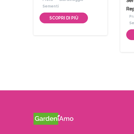
Sem
Sementi
Rep
Pr
SCOPRI DI PIÙ
Se