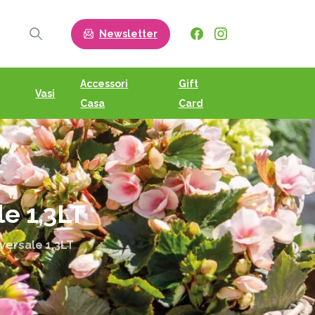
Newsletter
Search
Accessori
Gift
Vasi
Casa
Card
le
1,3LT
ersale 1,3LT