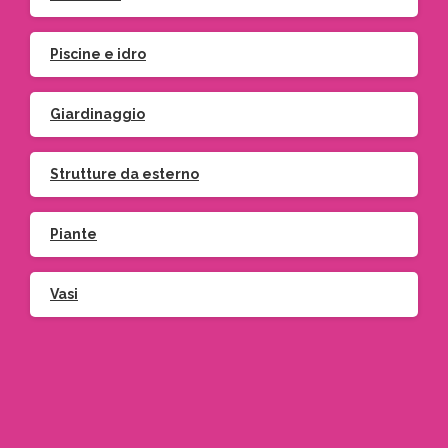
Piscine e idro
Giardinaggio
Strutture da esterno
Piante
Vasi