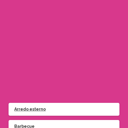
Via Frejus 56 Orbassano (TO)
Via Bruno Buozzi 20 Moncalieri (TO)
info@gardeniamo.it
+39 011 900 7421 – Orbassano
+39 011 642705 – Moncalieri
Arredo esterno
Barbecue