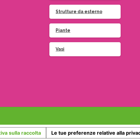
Strutture da esterno
Piante
Vasi
iva sulla raccolta
Le tue preferenze relative alla priva