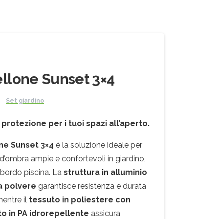
llone Sunset 3×4
Set giardino
protezione per i tuoi spazi all’aperto.
ne Sunset 3×4
è la soluzione ideale per
d’ombra ampie e confortevoli in giardino,
 bordo piscina. La
struttura in alluminio
a polvere
garantisce resistenza e durata
entre il
tessuto in poliestere con
o in PA idrorepellente
assicura