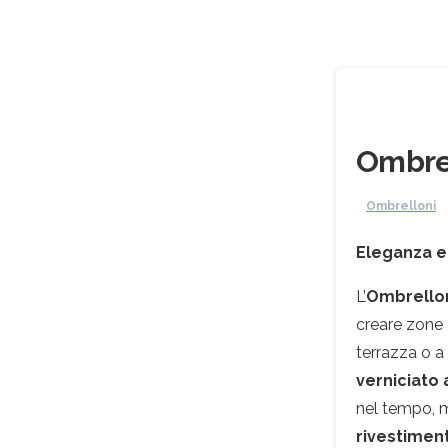
Ombre
Ombrelloni
Eleganza e 
L’
Ombrello
creare zone 
terrazza o a
verniciato 
nel tempo, m
rivestiment