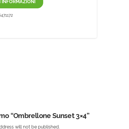
I INFORMAZIONI
471172
imo “Ombrellone Sunset 3×4”
ddress will not be published.