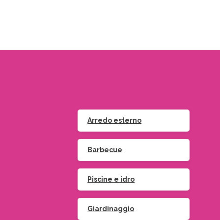
Arredo esterno
Barbecue
Piscine e idro
Giardinaggio