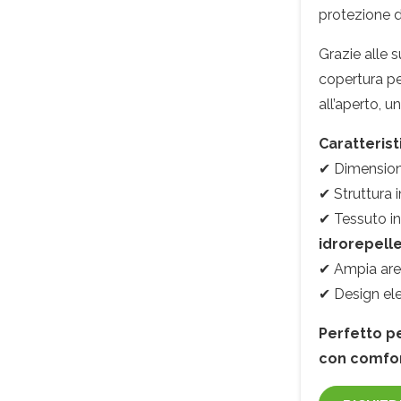
protezione d
Grazie alle 
copertura pe
all’aperto, u
Caratterist
✔ Dimension
✔ Struttura 
✔ Tessuto i
idrorepell
✔ Ampia ar
✔ Design el
Perfetto pe
con comfor