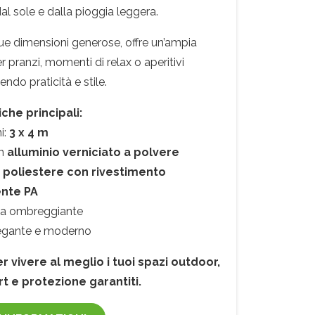
al sole e dalla pioggia leggera.
sue dimensioni generose, offre un’ampia
r pranzi, momenti di relax o aperitivi
nendo praticità e stile.
iche principali:
i:
3 x 4 m
in
alluminio verniciato a polvere
n
poliestere con rivestimento
ente PA
ea ombreggiante
egante e moderno
r vivere al meglio i tuoi spazi outdoor,
t e protezione garantiti.