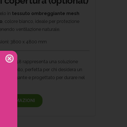
i copertura (optional)
elo in
tessuto ombreggiante mesh
o
, colore bianco, ideale per protezione
nendo ventilazione naturale.
ioni: 3800 x 4800 mm
AB+™ 3848 rappresenta una soluzione
i alto livello, perfetta per chi desidera un
ido, elegante e progettato per durare nel
rte
I INFORMAZIONI