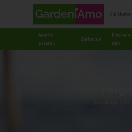
Chi Siamo
Arredo
Piscine e
Barbecue
esterno
idro
Pergo
Catalogo
Str