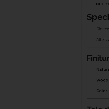
🏡 Idea
Speci
Dimens
Altezz
Finitu
Natur
Wood
Color