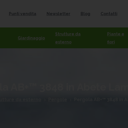
Punti vendita
Newsletter
Blog
Contatti
Strutture da
Piante e
Giardinaggio
esterno
fiori
la
AB+™
3848
in
Abete
Lam
utture da esterno
Pergole
Pergola AB+™ 3848 in 