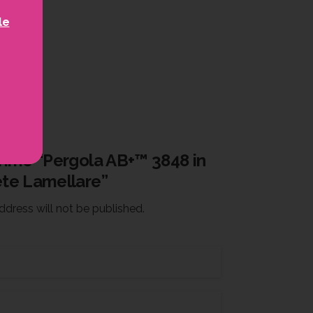
le
rimo “Pergola AB+™ 3848 in
te Lamellare”
ddress will not be published.