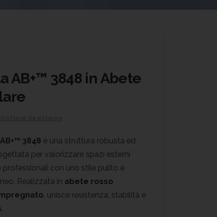
a AB+™ 3848 in Abete
lare
trutture da esterno
 AB+™ 3848
è una struttura robusta ed
ogettata per valorizzare spazi esterni
e professionali con uno stile pulito e
eo. Realizzata in
abete rosso
impregnato
, unisce resistenza, stabilità e
.