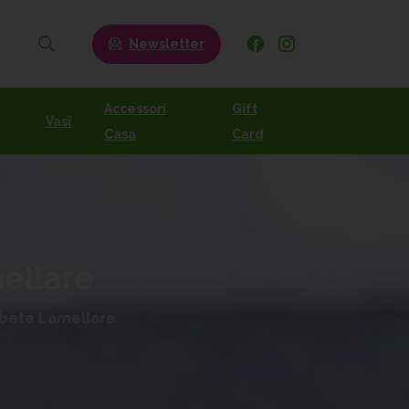
Newsletter
Search
Accessori
Gift
Vasi
Casa
Card
ellare
Abete Lamellare