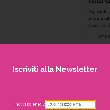
Telo d
Disponibile t
microforat
solare mante
Dimens
La Pergola 
strutturale d
Iscriviti
alla
Newsletter
prodotto sol
tempo.
trai visualizzare i nostri volantini con tutte le offe
RICHIED
mensili!
Indirizzo email: