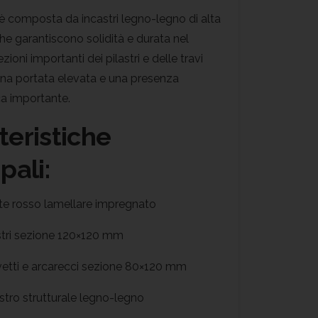
 è composta da incastri legno-legno di alta
che garantiscono solidità e durata nel
ioni importanti dei pilastri e delle travi
na portata elevata e una presenza
ca importante.
teristiche
pali:
te rosso lamellare impregnato
astri sezione 120×120 mm
avetti e arcarecci sezione 80×120 mm
stro strutturale legno-legno