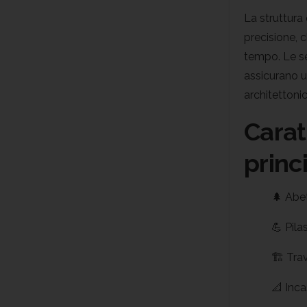
La struttura
precisione, 
tempo. Le sez
assicurano u
architettoni
Carat
princi
🌲 Abe
💪 Pil
🏗️ Tr
📐 Inca