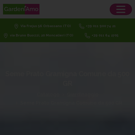
Via Frejus 56 Orbassano (TO)
+39 011 900 74 21
via Bruno Buozzi, 20 Moncalieri (TO)
+39 011 64 2705
Seme
Prato
Gramigna
Comune
da
500
GR
Catalogo
Giardinaggio
Seme Prato Gramigna Comune da 500 GR