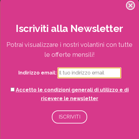
Iscriviti
alla
Newsletter
Prodotti correlati
Potrai visualizzare i nostri volantini con tutte
le offerte mensili!
Compo Conc.Liq. Piante Grasse 250 Ml
Indirizzo email:
Concimi
Liquidi
Giardinaggio
Accetto le condizioni generali di utilizzo e di
SCOPRI DI PIÙ
ricevere le newsletter