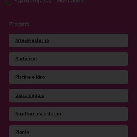
+39 011 642705 – Moncalieri
Prodotti
Arredo esterno
Barbecue
Piscine e idro
Giardinaggio
Strutture da esterno
Piante