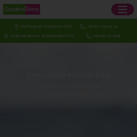
Via Frejus 56 Orbassano (TO)
+39 011 900 74 21
via Bruno Buozzi, 20 Moncalieri (TO)
+39 011 64 2705
Seme
Prato
Maciste
1
Kg
Catalogo
Giardinaggio
Seme Prato Maciste 1 Kg