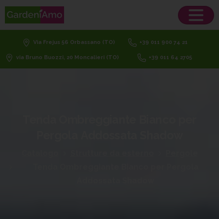
Via Frejus 56 Orbassano (TO)
+39 011 900 74 21
via Bruno Buozzi, 20 Moncalieri (TO)
+39 011 64 2705
Tenda
Ombreggiante
Bianco
per
Pergola
Addossata
Shadow
Catalogo
Strutture da esterno
Pergole
Tenda Ombreggiante Bianco per Pergola
Addossata Shadow