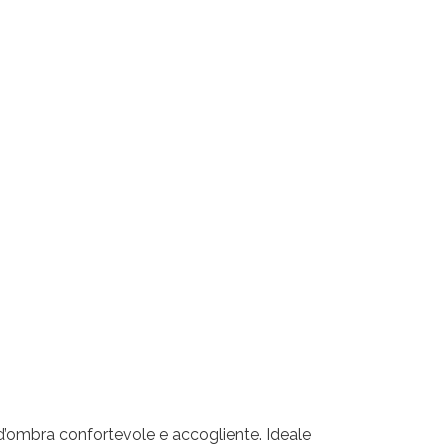
rte
le
d’ombra confortevole e accogliente. Ideale