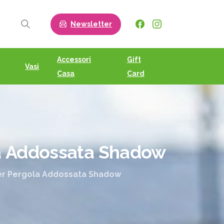
Newsletter
Search
Accessori
Gift
Vasi
Casa
Card
a
Addossata
Shadow
er Pergola Addossata Shadow