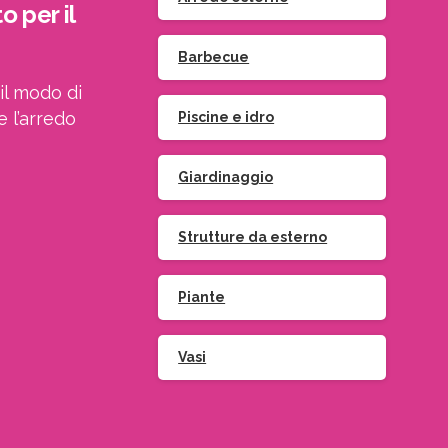
o per il
Barbecue
il modo di
e l’arredo
Piscine e idro
Giardinaggio
Strutture da esterno
Piante
Vasi