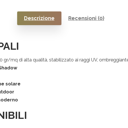
Descrizione
Recensioni (0)
PALI
gr/mq di alta qualità, stabilizzato ai raggi UV, ombreggiante
 Shadow
ne solare
outdoor
 moderno
IBILI
Iscriviti
alla
Newsletter