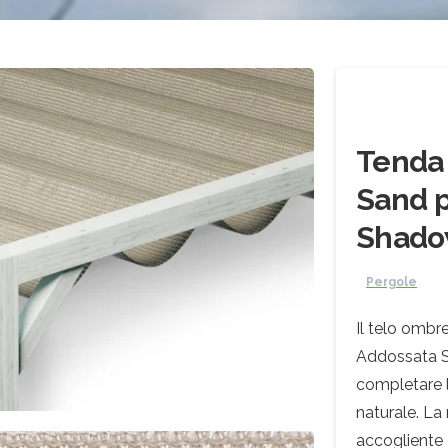
Tenda
Sand p
Shad
Pergole
Il telo ombr
Addossata S
completare l
naturale. La
accogliente