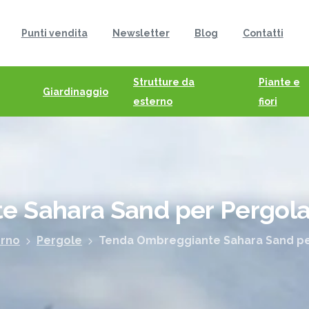
Punti vendita
Newsletter
Blog
Contatti
Strutture da
Piante e
Giardinaggio
esterno
fiori
te
Sahara
Sand
per
Pergol
erno
Pergole
Tenda Ombreggiante Sahara Sand p