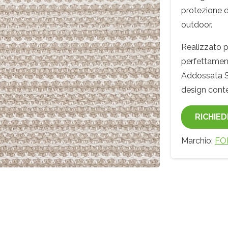
protezione d
outdoor.
Realizzato pe
perfettament
Addossata S
design con
RICHIED
Marchio:
FO