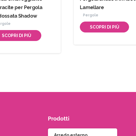
racite per Pergola
Lamellare
dossata Shadow
Pergole
rgole
SCOPRI DI PIÙ
SCOPRI DI PIÙ
Prodotti
Arredo esterno