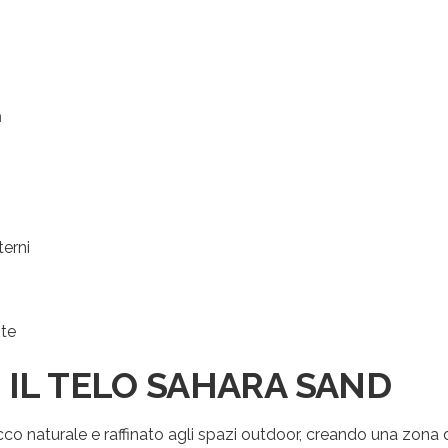
trai visualizzare i nostri volantini con tutte le offe
mensili!
Indirizzo email:
m
Accetto le condizioni generali di utilizzo e di ricevere 
newsletter
terni
nte
 IL TELO SAHARA SAND
o naturale e raffinato agli spazi outdoor, creando una zona 