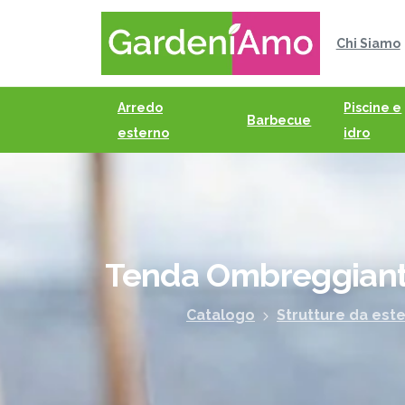
Chi Siamo
Arredo
Piscine e
Barbecue
esterno
idro
Tenda
Ombreggian
Catalogo
Strutture da est