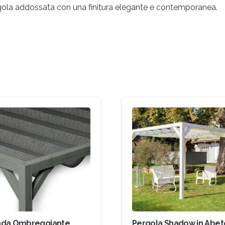
rgola addossata con una finitura elegante e contemporanea.
nda Ombreggiante
Pergola Shadow in Abet