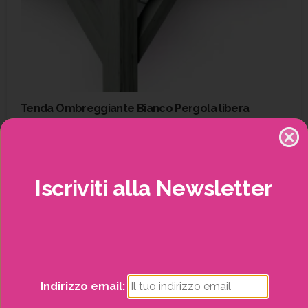
Tenda Ombreggiante Bianco Pergola libera
Shadow
Pergole
SCOPRI DI PIÙ
Iscriviti
alla
Newsletter
Potrai visualizzare i nostri volantini con tutte
le offerte mensili!
Indirizzo email: