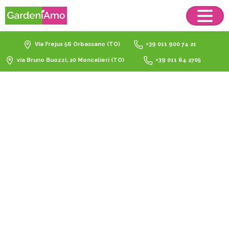
Via Frejus 56 Orbassano (TO)
+39 011 900 74 21
via Bruno Buozzi, 20 Moncalieri (TO)
+39 011 64 2705
Compo
Concime
Liquido
Piante
Verdi
1LT
Catalogo
Giardinaggio
Concimi
Compo Concime Liquido Piante Verdi 1LT