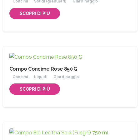
Concimi
Solidi (granulari)
Giardinaggio
SCOPRI DI PIÙ
Iscriviti
alla
Newsletter
Compo Concime Rose 850 G
Concimi
Liquidi
Giardinaggio
Indirizzo email:
SCOPRI DI PIÙ
Accetto le condizioni generali di utilizzo e di
ricevere le newsletter