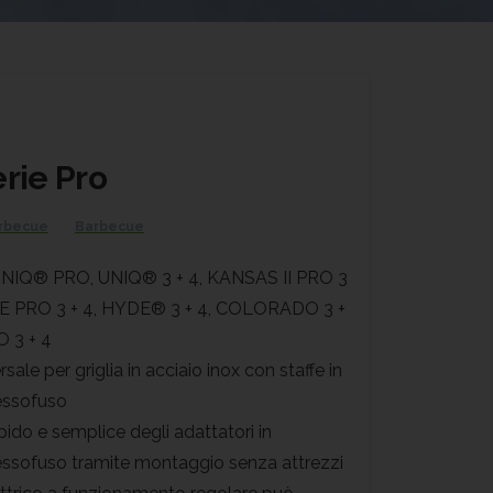
erie Pro
arbecue
Barbecue
UNIQ® PRO, UNIQ® 3 + 4, KANSAS II PRO 3
E PRO 3 + 4, HYDE® 3 + 4, COLORADO 3 +
 3 + 4
sale per griglia in acciaio inox con staffe in
essofuso
pido e semplice degli adattatori in
essofuso tramite montaggio senza attrezzi