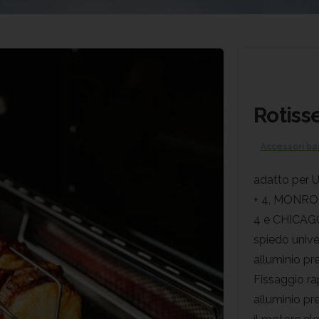
Rotiss
Accessori b
adatto per 
+ 4, MONRO
4 e CHICAGO
spiedo univer
alluminio pr
Fissaggio ra
alluminio pr