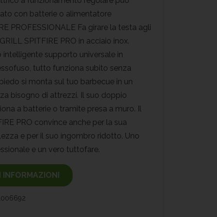
ettrico a funzionamento regolare può
ato con batterie o alimentatore
E PROFESSIONALE Fa girare la testa agli
il GRILL SPITFIRE PRO in acciaio inox.
 intelligente supporto universale in
essofuso, tutto funziona subito senza
spiedo si monta sul tuo barbecue in un
za bisogno di attrezzi. Il suo doppio
ona a batterie o tramite presa a muro. Il
IRE PRO convince anche per la sua
zza e per il suo ingombro ridotto. Uno
essionale e un vero tuttofare.
I INFORMAZIONI
1006692