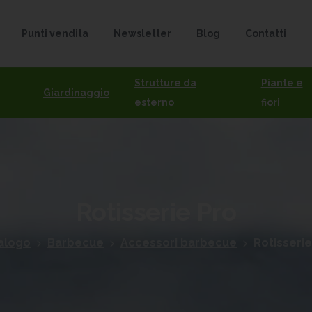
Punti vendita
Newsletter
Blog
Contatti
Strutture da
Piante e
Giardinaggio
esterno
fiori
Rotisserie
Pro
alogo
Barbecue
Accessori barbecue
Rotisserie