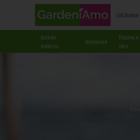
Chi Siamo
Arredo
Piscine e
Barbecue
esterno
idro
Cat