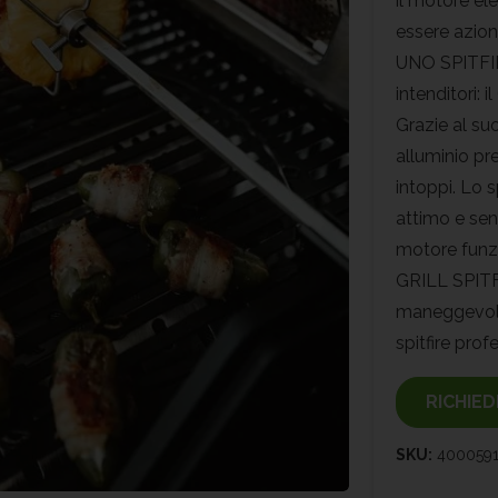
il motore el
essere azion
UNO SPITFIR
intenditori: 
Grazie al suo
alluminio pr
intoppi. Lo 
attimo e sen
motore funzi
GRILL SPITF
maneggevole
spitfire prof
RICHIED
SKU:
400059