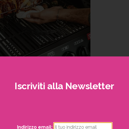
Iscriviti
alla
Newsletter
trai visualizzare i nostri volantini con tutte le offe
mensili!
Indirizzo email: