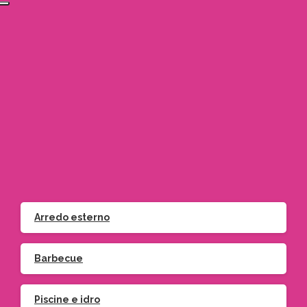
Via Bruno Buozzi 20 Moncalieri (TO)
info@gardeniamo.it
+39 011 900 7421 – Orbassano
+39 011 642705 – Moncalieri
Arredo esterno
Barbecue
Piscine e idro