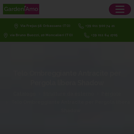
Via Frejus 56 Orbassano (TO)
+39 011 900 74 21
via Bruno Buozzi, 20 Moncalieri (TO)
+39 011 64 2705
Telo
Ombreggiante
Antracite
per
Pergola
libera
Shadow
Catalogo
Strutture da esterno
Pergole
Telo Ombreggiante Antracite per Pergola libera
Shadow