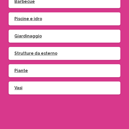
Barbecue
Piscine e idro
Giardinaggio
Strutture da esterno
Piante
Vasi