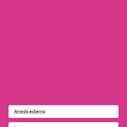
Via Frejus 56 Orbassano (TO)
Via Bruno Buozzi 20 Moncalieri (TO)
info@gardeniamo.it
+39 011 900 7421 – Orbassano
+39 011 642705 – Moncalieri
Arredo esterno